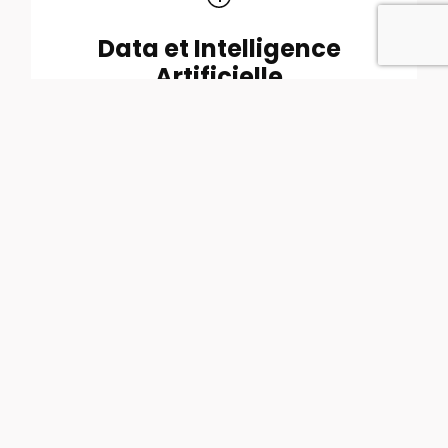
Data et Intelligence
Artificielle
Exploiter la donnée et l'IA pour booster vos
performances et votre prise de décision.
Mise en place d’une
organisation produit
Déployer une organisation orientée produit
pour accélérer l’innovation et maximiser
l’impact de vos projets.